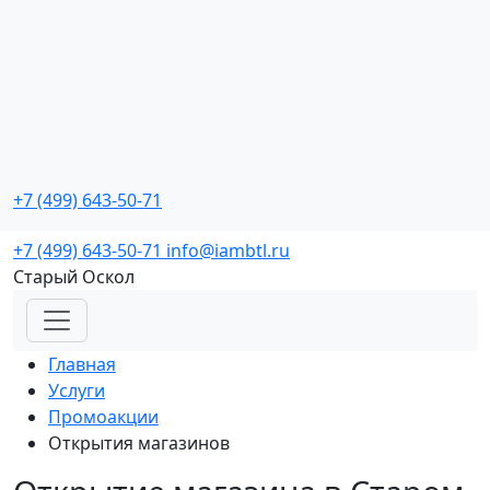
Промо мероприятия
с реальной окупаемостью
+7 (499) 643-50-71
Заказать звонок
+7 (499) 643-50-71
info@iambtl.ru
Старый Оскол
Главная
Услуги
Промоакции
Открытия магазинов